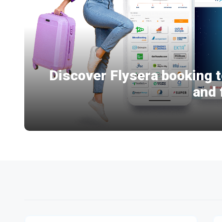
Discover Flysera booking t
Flysera: Your One-Stop
and 