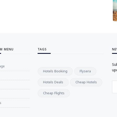
M MENU
TAGS
NE
Su
age
up
Hotels Booking
Flysera
Hotels Deals
Cheap Hotels
Cheap Flights
s